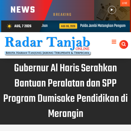
LIVE
NEWS
BREAKING
an Seorang Pria di Lumahan
Polda Jambi Matangkan Pengamanan Presisi
AUG, 7 2026
wb_sunny
AUG 06, 2026
Gubernur Al Haris Serahkan
Bantuan Peralatan dan SPP
Program Dumisake Pendidikan di
Merangin