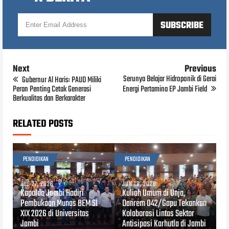
Next
Previous
Serunya Belajar Hidroponik di Gerai
Gubernur Al Haris: PAUD Miliki
Peran Penting Cetak Generasi
Energi Pertamina EP Jambi Field
Berkualitas dan Berkarakter
RELATED POSTS
PENDIDIKAN
PENDIDIKAN
JUL 27, 2026
JUN 10, 2026
Kapolda Jambi Hadiri
Kuliah Umum di Unja,
Pembukaan Munas BEM SI
Danrem 042/Gapu Tekankan
XIX 2026 di Universitas
Kolaborasi Lintas Sektor
Jambi
Antisipasi Karhutla di Jambi