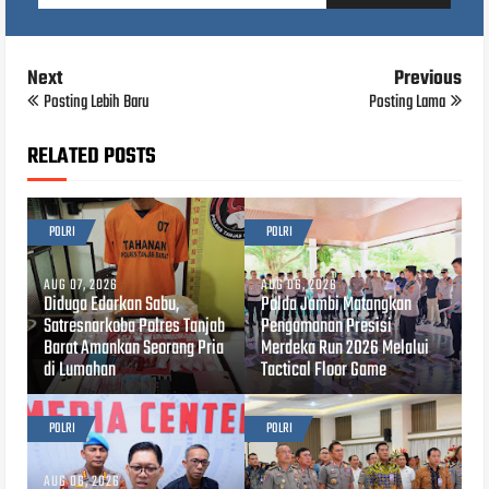
Next
Previous
Posting Lebih Baru
Posting Lama
RELATED POSTS
POLRI
POLRI
AUG 07, 2026
AUG 06, 2026
Diduga Edarkan Sabu,
Polda Jambi Matangkan
Satresnarkoba Polres Tanjab
Pengamanan Presisi
Barat Amankan Seorang Pria
Merdeka Run 2026 Melalui
di Lumahan
Tactical Floor Game
POLRI
POLRI
AUG 06, 2026