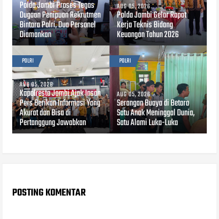
Polda Jambi Proses Tegas
AUG 05, 2026
Dugaan Penipuan Rekrutmen
Polda Jambi Gelar Rapat
Bintara Polri, Dua Personel
Kerja Teknis Bidang
Diamankan
Keuangan Tahun 2026
POLRI
POLRI
AUG 05, 2026
Kapolresta Jambi Ajak Insan
AUG 05, 2026
Pers Berikan Informasi Yang
Serangan Buaya di Betara
Akurat dan Bisa di
Satu Anak Meninggal Dunia,
Pertanggung Jawabkan
Satu Alami Luka-Luka
POSTING KOMENTAR