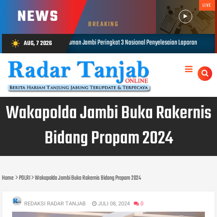
LIVE
NEWS
BREAKING
i Peringkat 3 Nasional Penyelesaian Laporan
Diduga Edarkan Sabu, Sat
AUG, 7 2026
wb_sunny
AUG 07, 2026
Wakapolda Jambi Buka Rakernis
Bidang Propam 2024
Home
POLRI
Wakapolda Jambi Buka Rakernis Bidang Propam 2024
REDAKSI RADAR TANJAB
JULI 08, 2024
0