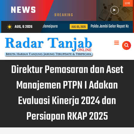
LIVE
NEWS
BREAKING
 Penganiayaan di Telanaipura
Polda Jambi Gelar Rapat Kerja Teknis Bi
AUG, 6 2026
wb_sunny
AUG 05, 2026
Direktur Pemasaran dan Aset
Manajemen PTPN I Adakan
Evaluasi Kinerja 2024 dan
Persiapan RKAP 2025