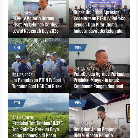
OCT 13, 2025
Dubes Uni Eropa Apresiasi
OCT 17, 2025
PTPN IV PalmCo Dorong
Keselarasan PTPN IV PalmCo
Riset Perkebunan Cerdas
dengan Tiga Pilar Utama
Lewat Research Day 2025
Industri Sawit Berkelanjutan
PTPN
PTPN
OCT 04, 2025
PalmCo dan Agrinas Perkuat
OCT 07, 2025
Ini Penjelasan PTPN IV Soal
Produksi Minyakita untuk
Tuntutan Soal HGU Cot Girek
Ketahanan Pangan Nasional
PTPN
PTPN
OCT 03, 2025
Produksi Teh Tembus 10.325
OCT 03, 2025
Ton, PalmCo Perkuat Daya
Batik dan Jalan Panjang
Saing Indonesia di Pasar
UMKM Binaan PalmCo