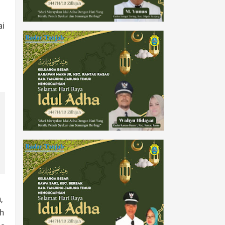
ai
,
ah