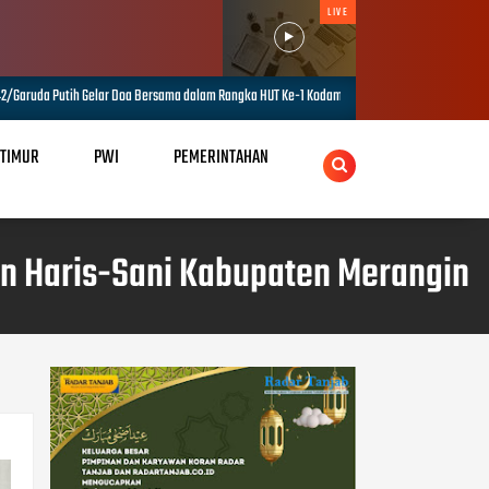
LIVE
rsama dalam Rangka HUT Ke-1 Kodam XX/Tuanku Imam Bonjol
Peringati 
AUG 07, 2026
 TIMUR
PWI
PEMERINTAHAN
an Haris-Sani Kabupaten Merangin