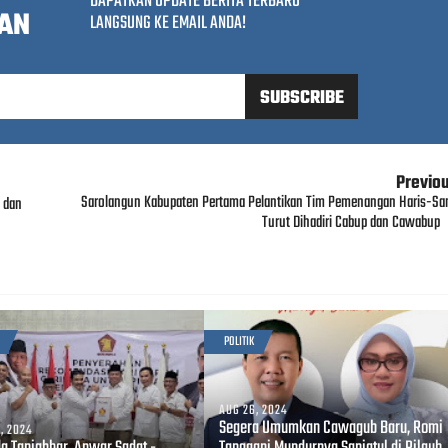
DAPATKAN UPDATE BERITA TERBARU
AN
LANGSUNG KE EMAIL ANDA!
Previo
Sarolangun Kabupaten Pertama Pelantikan Tim Pemenangan Haris-San
 dan
Turut Dihadiri Cabup dan Cawabup
POLITIK
AUG 26, 2024
Segera Umumkan Cawagub Baru, Romi
, 2024