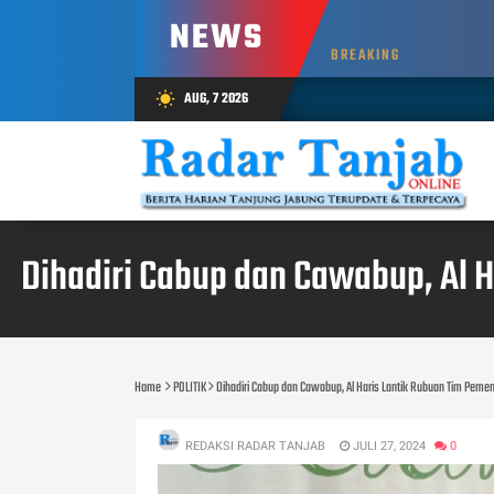
NEWS
BREAKING
AUG, 7 2026
wb_sunny
Dihadiri Cabup dan Cawabup, Al 
Home
POLITIK
Dihadiri Cabup dan Cawabup, Al Haris Lantik Rubuan Tim Pem
REDAKSI RADAR TANJAB
JULI 27, 2024
0