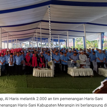
p, Al Haris melantik 2.000 an tim pemenangan Haris-Sani
enangan Haris-Sani Kabupaten Merangin ini berlangsung d