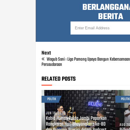
BERLANGGAN
BERITA
Next
Wagub Sani : Liga Pamong Upaya Bangun Kebersamaan
Persaudaraan
RELATED POSTS
POLITIK
POLITIK
JUN 18, 2026
Kabid Humas Polda Jambi Paparkan
Rangkaian Hari Bhayangkara ke-80
AUG 26