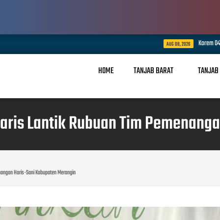
Korem 042/Garuda Putih Gelar Doa Be
AUG 08, 2026
HOME
TANJAB BARAT
TANJAB
Haris Lantik Rubuan Tim Pemenang
enangan Haris-Sani Kabupaten Merangin