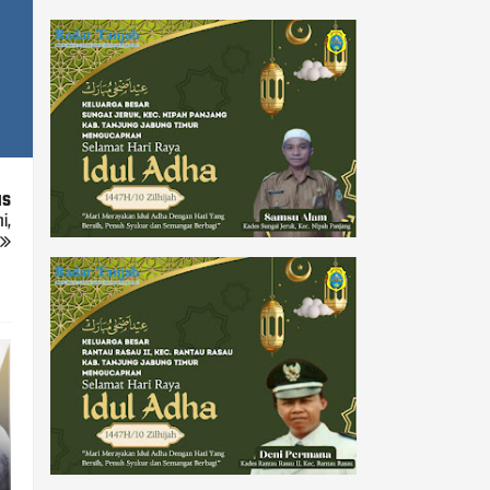
us
i,