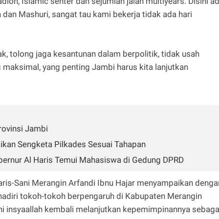
dion, Islamic senter dan sejumlah jalan multiyears. Disini a
 dan Mashuri, sangat tau kami bekerja tidak ada hari
, tolong jaga kesantunan dalam berpolitik, tidak usah
ng maksimal, yang penting Jambi harus kita lanjutkan
ovinsi Jambi
ikan Sengketa Pilkades Sesuai Tahapan
bernur Al Haris Temui Mahasiswa di Gedung DPRD
aris-Sani Merangin Arfandi Ibnu Hajar menyampaikan denga
hadiri tokoh-tokoh berpengaruh di Kabupaten Merangin
i insyaallah kembali melanjutkan kepemimpinannya sebaga