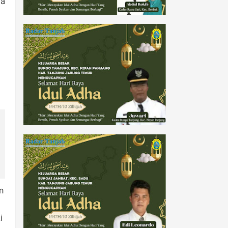
da
n
i