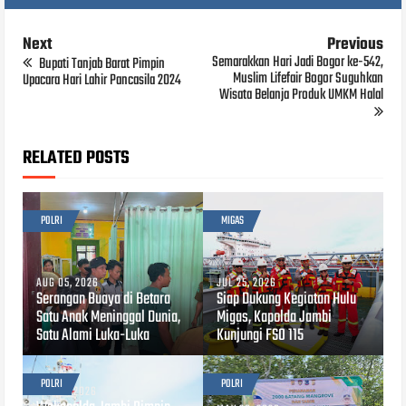
Next
Previous
Semarakkan Hari Jadi Bogor ke-542,
Bupati Tanjab Barat Pimpin
Muslim Lifefair Bogor Suguhkan
Upacara Hari Lahir Pancasila 2024
Wisata Belanja Produk UMKM Halal
RELATED POSTS
POLRI
MIGAS
AUG 05, 2026
JUL 25, 2026
Serangan Buaya di Betara
Siap Dukung Kegiatan Hulu
Satu Anak Meninggal Dunia,
Migas, Kapolda Jambi
Satu Alami Luka-Luka
Kunjungi FSO 115
POLRI
POLRI
JUN 24, 2026