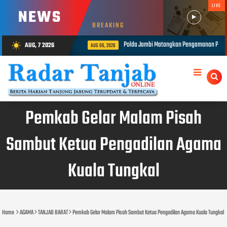
LIVE
NEWS
BREAKING
Polda Jambi Matangkan Pengamanan Presisi Merdeka Run 2026
AUG, 7 2026
wb_sunny
AUG 06, 2026
Pemkab Gelar Malam Pisah
Sambut Ketua Pengadilan Agama
Kuala Tungkal
Home
AGAMA
TANJAB BARAT
Pemkab Gelar Malam Pisah Sambut Ketua Pengadilan Agama Kuala Tungkal