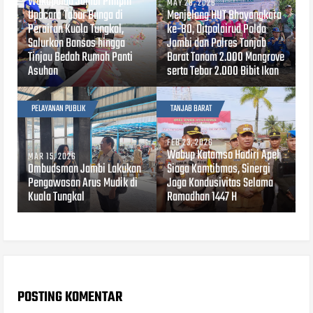
Wakapolda Jambi Pimpin
MAY 28, 2026
Upacara Tabur Bunga di
Menjelang HUT Bhayangkara
Perairan Kuala Tungkal,
ke-80, Ditpolairud Polda
Salurkan Bansos hingga
Jambi dan Polres Tanjab
Tinjau Bedah Rumah Panti
Barat Tanam 2.000 Mangrove
Asuhan
serta Tebar 2.000 Bibit Ikan
PELAYANAN PUBLIK
TANJAB BARAT
FEB 23, 2026
Wabup Katamso Hadiri Apel
MAR 15, 2026
Ombudsman Jambi Lakukan
Siaga Kamtibmas, Sinergi
Pengawasan Arus Mudik di
Jaga Kondusivitas Selama
Kuala Tungkal
Ramadhan 1447 H
POSTING KOMENTAR