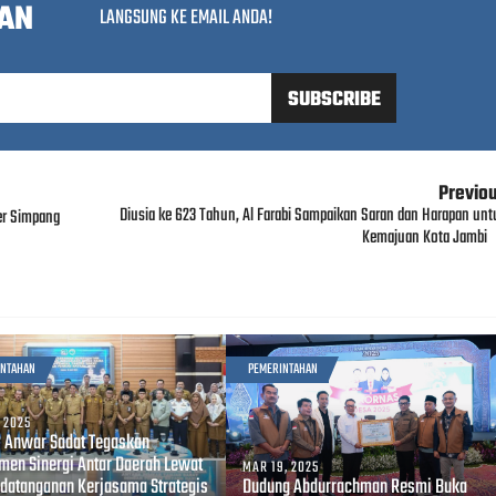
AN
LANGSUNG KE EMAIL ANDA!
Previo
Diusia ke 623 Tahun, Al Farabi Sampaikan Saran dan Harapan unt
er Simpang
Kemajuan Kota Jambi
INTAHAN
PEMERINTAHAN
, 2025
i Anwar Sadat Tegaskan
men Sinergi Antar Daerah Lewat
MAR 19, 2025
datanganan Kerjasama Strategis
Dudung Abdurrachman Resmi Buka