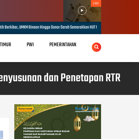
LIVE
ingga Donor Darah Semarakkan HUT RI ke-81 di PTPN IV Regional IV
Kapo
AUG 10, 2026
 TIMUR
PWI
PEMERINTAHAN
Penyusunan dan Penetapan RTR