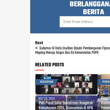
BERLANGGAN
BERITA
Next
Gubernur Al Haris Usulkan Desain Pembangunan Flyov
Mayang Menuju Angso Duo Ke Kementerian PUPR
RELATED POSTS
KEBUDAYAAN
PEMER
JUL 15
Bupat
OCT 23, 2025
PWI Pusat Gelar Sosialisasi Anugerah
Komit
Kebudayaan 2026, Diumumkan di HPN
Penan