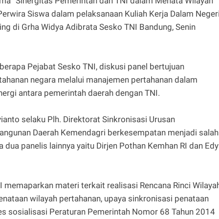
a “Sinergitas Pemerintah dan TNI dalam Menata Wilayah
erwira Siswa dalam pelaksanaan Kuliah Kerja Dalam Neger
ing di Grha Widya Adibrata Sesko TNI Bandung, Senin
eberapa Pejabat Sesko TNI, diskusi panel bertujuan
ahanan negara melalui manajemen pertahanan dalam
nergi antara pemerintah daerah dengan TNI.
nto selaku Plh. Direktorat Sinkronisasi Urusan
mbangunan Daerah Kemendagri berkesempatan menjadi salah
 dua panelis lainnya yaitu Dirjen Pothan Kemhan RI dan Edy
 memaparkan materi terkait realisasi Rencana Rinci Wilaya
ataan wilayah pertahanan, upaya sinkronisasi penataan
res sosialisasi Peraturan Pemerintah Nomor 68 Tahun 2014