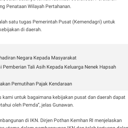
ng Penataan Wilayah Pertahanan.
ah satu tugas Pemerintah Pusat (Kemendagri) untuk
ebijakan di daerah.
Kehadiran Negara Kepada Masyarakat
asi Pemberian Tali Asih Kepada Keluarga Nenek Hapsah
dakan Pemutihan Pajak Kendaraan
s kami untuk bagaimana kebijakan pusat dan daerah dapat
etahui oleh Pemda”, jelas Gunawan.
pembangunan di IKN. Dirjen Pothan Kemhan RI menjelaskan
tas utama dalam pembangunan IKN dan telah tertuang dala