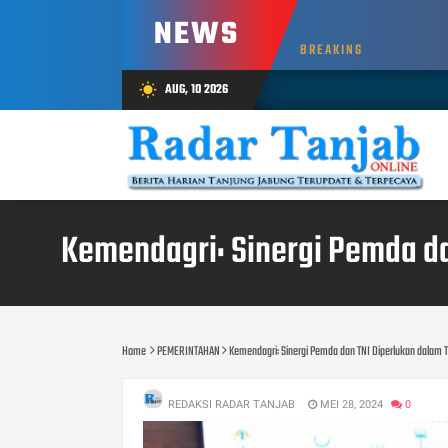
NEWS
BREAKING
AUG, 10 2026
wb_sunny
Kemendagri: Sinergi Pemda d
Home
PEMERINTAHAN
Kemendagri: Sinergi Pemda dan TNI Diperlukan dalam
REDAKSI RADAR TANJAB
MEI 28, 2024
0