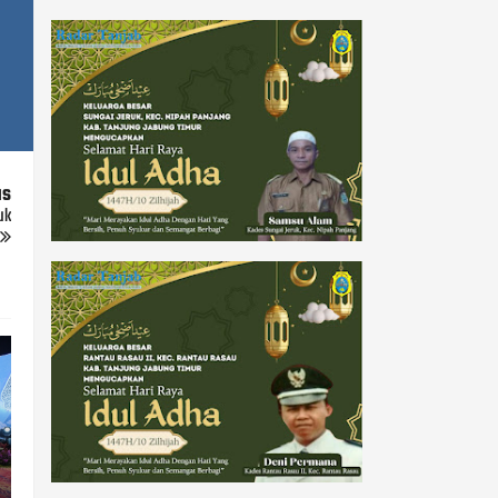
us
uk