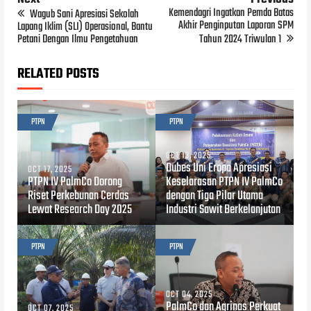
Kemendagri Ingatkan Pemda Batas
Wagub Sani Apresiasi Sekolah
Akhir Penginputan Laporan SPM
Lapang Iklim (SLI) Operasional, Bantu
Petani Dengan Ilmu Pengetahuan
Tahun 2024 Triwulan 1
RELATED POSTS
PTPN
PTPN
OCT 13, 2025
Dubes Uni Eropa Apresiasi
OCT 17, 2025
PTPN IV PalmCo Dorong
Keselarasan PTPN IV PalmCo
Riset Perkebunan Cerdas
dengan Tiga Pilar Utama
Lewat Research Day 2025
Industri Sawit Berkelanjutan
PTPN
PTPN
OCT 04, 2025
PalmCo dan Agrinas Perkuat
OCT 07, 2025