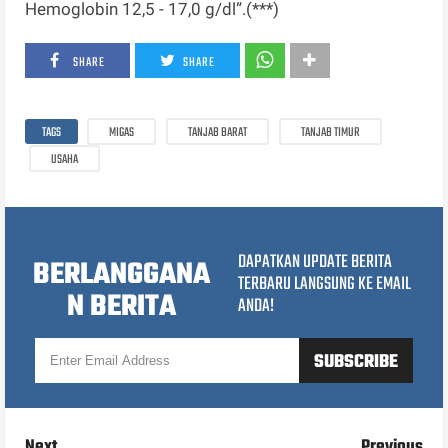
Hemoglobin 12,5 - 17,0 g/dl”.(***)
SHARE
SHARE
TAGS
MIGAS
TANJAB BARAT
TANJAB TIMUR
USAHA
DAPATKAN UPDATE BERITA
BERLANGGANA
TERBARU LANGSUNG KE EMAIL
N BERITA
ANDA!
Next
Previous