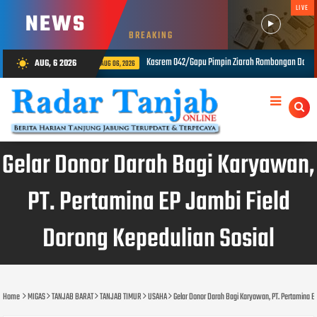
LIVE
NEWS
BREAKING
2/Gapu Pimpin Ziarah Rombongan Dalam Rangka Hut Ke-1 Kodam XX/Tuanku Imam Bonjol
AUG, 6 2026
wb_sunny
Gelar Donor Darah Bagi Karyawan,
PT. Pertamina EP Jambi Field
Dorong Kepedulian Sosial
Home
MIGAS
TANJAB BARAT
TANJAB TIMUR
USAHA
Gelar Donor Darah Bagi Karyawan, PT. Pertamina E