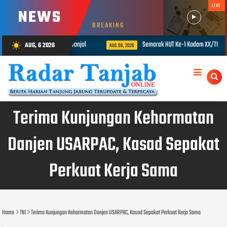
LIVE
NEWS
BREAKING
odam XX/Tuanku Imam Bonjol
Semarak HUT Ke-1 Kodam XX/TIB, Korem 042
AUG, 6 2026
wb_sunny
AUG 06, 2026
Terima Kunjungan Kehormatan
Danjen USARPAC, Kasad Sepakat
Perkuat Kerja Sama
Home
TNI
Terima Kunjungan Kehormatan Danjen USARPAC, Kasad Sepakat Perkuat Kerja Sama