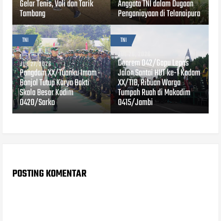
Gelar Tenis, Voli dan Tarik
Anggota TNI dalam Dugaan
Tambang
Penganiayaan di Telanaipura
TNI
TNI
JUL 26, 2026
Danrem 042/Gapu Lepas
JUL 27, 2026
Pangdam XX/Tuanku Imam
Jalan Santai HUT ke-1 Kodam
Bonjol Tutup Karya Bakti
XX/TIB, Ribuan Warga
Skala Besar Kodim
Tumpah Ruah di Makodim
0420/Sarko
0415/Jambi
POSTING KOMENTAR