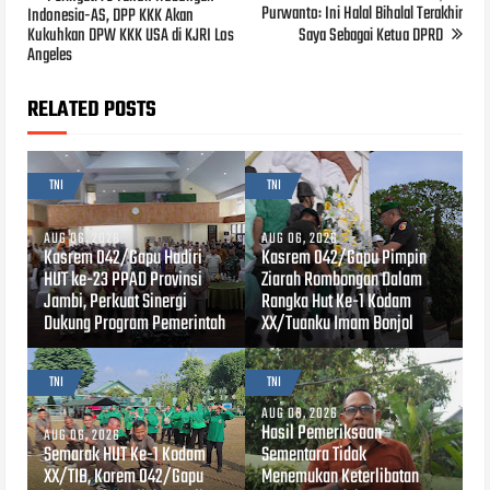
Purwanto: Ini Halal Bihalal Terakhir
Indonesia-AS, DPP KKK Akan
Kukuhkan DPW KKK USA di KJRI Los
Saya Sebagai Ketua DPRD
Angeles
RELATED POSTS
TNI
TNI
AUG 06, 2026
AUG 06, 2026
Kasrem 042/Gapu Hadiri
Kasrem 042/Gapu Pimpin
HUT ke-23 PPAD Provinsi
Ziarah Rombongan Dalam
Jambi, Perkuat Sinergi
Rangka Hut Ke-1 Kodam
Dukung Program Pemerintah
XX/Tuanku Imam Bonjol
TNI
TNI
AUG 06, 2026
Hasil Pemeriksaan
AUG 06, 2026
Semarak HUT Ke-1 Kodam
Sementara Tidak
XX/TIB, Korem 042/Gapu
Menemukan Keterlibatan