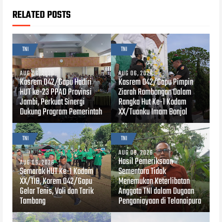
RELATED POSTS
TNI
TNI
AUG 06, 2026
AUG 06, 2026
Kasrem 042/Gapu Hadiri
Kasrem 042/Gapu Pimpin
HUT ke-23 PPAD Provinsi
Ziarah Rombongan Dalam
Jambi, Perkuat Sinergi
Rangka Hut Ke-1 Kodam
Dukung Program Pemerintah
XX/Tuanku Imam Bonjol
TNI
TNI
AUG 06, 2026
Hasil Pemeriksaan
AUG 06, 2026
Semarak HUT Ke-1 Kodam
Sementara Tidak
XX/TIB, Korem 042/Gapu
Menemukan Keterlibatan
Gelar Tenis, Voli dan Tarik
Anggota TNI dalam Dugaan
Tambang
Penganiayaan di Telanaipura