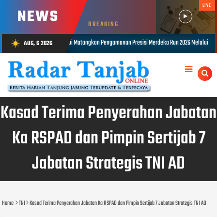
LIVE
NEWS
BREAKING
anan Presisi Merdeka Run 2026 Melalui Tactical Floor Game
Kasrem 042
AUG, 6 2026
wb_sunny
AUG 06, 2026
Kasad Terima Penyerahan Jabatan
Ka RSPAD dan Pimpin Sertijab 7
Jabatan Strategis TNI AD
Home
TNI
Kasad Terima Penyerahan Jabatan Ka RSPAD dan Pimpin Sertijab 7 Jabatan Strategis TNI AD