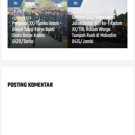
TNI
TNI
JUL 26, 2026
Danrem 042/Gapu Lepas
JUL 27, 2026
Pangdam XX/Tuanku Imam
Jalan Santai HUT ke-1 Kodam
Bonjol Tutup Karya Bakti
XX/TIB, Ribuan Warga
Skala Besar Kodim
Tumpah Ruah di Makodim
0420/Sarko
0415/Jambi
POSTING KOMENTAR