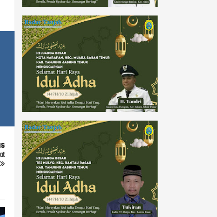
us
at