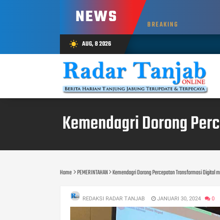
NEWS
BREAKING
AUG, 8 2026
wb_sunny
Kemendagri Dorong Perce
Home
PEMERINTAHAN
Kemendagri Dorong Percepatan Transformasi Digital me
REDAKSI RADAR TANJAB
JANUARI 30, 2024
0