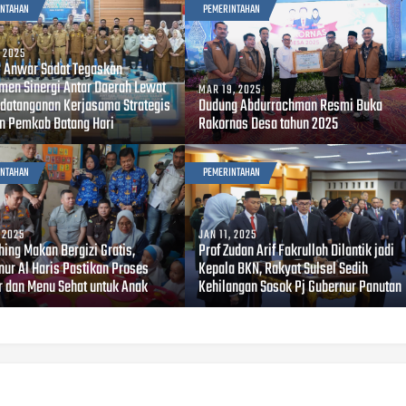
INTAHAN
PEMERINTAHAN
, 2025
i Anwar Sadat Tegaskan
men Sinergi Antar Daerah Lewat
MAR 19, 2025
datanganan Kerjasama Strategis
Dudung Abdurrachman Resmi Buka
n Pemkab Batang Hari
Rakornas Desa tahun 2025
INTAHAN
PEMERINTAHAN
, 2025
JAN 11, 2025
hing Makan Bergizi Gratis,
Prof Zudan Arif Fakrulloh Dilantik jadi
nur Al Haris Pastikan Proses
Kepala BKN, Rakyat Sulsel Sedih
r dan Menu Sehat untuk Anak
Kehilangan Sosok Pj Gubernur Panutan