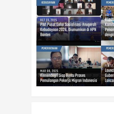
KEBUDAYAAN
PEMER
JUL 15
Bupat
OCT 23, 2025
PWI Pusat Gelar Sosialisasi Anugerah
Komit
Kebudayaan 2026, Diumumkan di HPN
Penan
Banten
denga
PEMERINTAHAN
PEMER
FEB 17
Launc
MAR 08, 2025
Kemendagri Siap Bantu Proses
Guber
Pemulangan Pekerja Migran Indonesia
Lanca