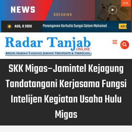
LIVE
NEWS
BREAKING
anganan Karhutla Sungai Gelam Maksimal
1.848 Personel Gabungan Dis
AUG, 8 2026
wb_sunny
AUG 08, 2026
SKK Migas–Jamintel Kejagung
Tandatangani Kerjasama Fungsi
Intelijen Kegiatan Usaha Hulu
Migas