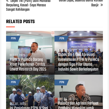
Gerak cepat, Babinsa Bantu Korban
Letjen TNI (Purn) Doni Monardo
Berpulang, Kasad : Saya Merasa
Banjir
Sangat Kehilangan
RELATED POSTS
PTPN
PTPN
OCT 13, 2025
Dubes Uni Eropa Apresiasi
OCT 17, 2025
PTPN IV PalmCo Dorong
Keselarasan PTPN IV PalmCo
Riset Perkebunan Cerdas
dengan Tiga Pilar Utama
Lewat Research Day 2025
Industri Sawit Berkelanjutan
PTPN
PTPN
OCT 04, 2025
PalmCo dan Agrinas Perkuat
OCT 07, 2025
Ini Penjelasan PTPN IV Soal
Produksi Minyakita untuk