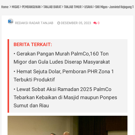
Home
MIGAS
PEMBANGUNAN
TANJAB BARAT
TANJAB TIMUR
USAHA
SKK Migas–Jamintel Kejagung Ta
REDAKSI RADAR TANJAB
DESEMBER 05, 2023
0
BERITA TERKAIT:
• Gerakan Pangan Murah PalmCo,160 Ton
Migor dan Gula Ludes Diserap Masyarakat
• Hemat Sejuta Dolar, Pemboran PHR Zona 1
Terbukti Produktif
• Lewat Sobat Aksi Ramadan 2025 PalmCo
Tebarkan Kebaikan di Masjid maupun Ponpes
Sumut dan Riau