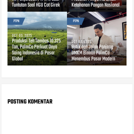
Tuntutan Soal HGU Cot Girek
Ketahanan Pangan Nasional
PTPN
PTPN
OCT 03, 2025
Produksi Teh Tembus 10.325
OCT 03, 2025
Ton, PalmCo Perkuat Daya
Batik dan Jalan Panjang
Saing Indonesia di Pasar
UMKM Binaan PalmCo
Global
Menembus Pasar Modern
POSTING KOMENTAR