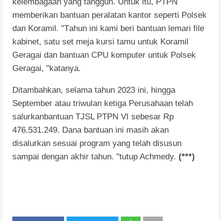
kelembagaan yang tangguh. Untuk
itu
,
PTPN
memberikan
bantuan
peralatan
kantor
seperti
Polsek
dan Koramil. "
T
ahun
i
ni kami beri
bantuan
lemari file
kabinet, satu set meja
kursi
tamu
untuk
Koramil
Geragai dan bantuan CPU
k
omputer
untuk
Polsek
Geragai,
"katanya.
Ditambahkan, s
elama
tahun 2023 ini, hingga
September atau
triwulan
ketiga Perusahaan telah
salurkanbantuan TJSL PTPN VI sebesar Rp
476.531.249. Dana bantuan
ini
masih
akan
disalurkan
sesuai program yang telah
disusun
sampai
dengan
akhir
tahun. "
t
utup
Achmedy.
(***)