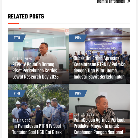
Komisi Informasi
RELATED POSTS
PTPN
PTPN
OCT 13, 2025
Dubes Uni Eropa Apresiasi
OCT 17, 2025
PTPN IV PalmCo Dorong
Keselarasan PTPN IV PalmCo
Riset Perkebunan Cerdas
dengan Tiga Pilar Utama
Lewat Research Day 2025
Industri Sawit Berkelanjutan
PTPN
PTPN
OCT 04, 2025
PalmCo dan Agrinas Perkuat
OCT 07, 2025
Ini Penjelasan PTPN IV Soal
Produksi Minyakita untuk
Tuntutan Soal HGU Cot Girek
Ketahanan Pangan Nasional