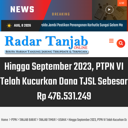
LIVE
NEWS
BREAKING
ikan Penanganan Karhutla Sungai Gelam Maksimal
1.848 Personel Gabu
AUG, 8 2026
wb_sunny
AUG 08, 2026
Hingga September 2023, PTPN VI
Telah Kucurkan Dana TJSL Sebesar
Rp 476.531.249
Home
PTPN
TANJAB BARAT
TANJAB TIMUR
USAHA
Hingga September 2023, PTPN VI Telah Kucurkan Da