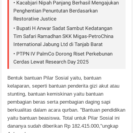
• Kacabjari Nipah Panjang Berhasil Mengajukan
Penghentian Penuntutan Berdasarkan
Restorative Justice
• Bupati H Anwar Sadat Sambut Kedatangan
Tim Safari Ramadhan SKK Migas-PetroChina
International Jabung Ltd di Tanjab Barat
• PTPN IV PalmCo Dorong Riset Perkebunan
Cerdas Lewat Research Day 2025
Bentuk
bantuan
Pilar Sosial
yaitu, bantuan
kelaparan
,
seperti
bantuan
penderita
gizi
akut
atau
stunting, bantuan
kemiskinan
yaitu
bantuan
pembagian
beras
serta
pembagian
daging
sapi
berkualitas
dalam acara qurban. "Bantuan
pendidikan
yaitu
bantuan
beasiswa. Total untuk
Pilar Sosial ini
dananya
sudah
diberikan Rp
182.415.000,"ungkap