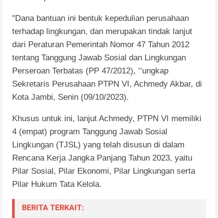
"Dana bantuan
ini
bentuk
kepedulian
p
erusahaan
terhadap
lingkungan, dan merupakan
tindak
lanjut
dari
Peraturan
Pemerintah
Nomor 47 Tahun 2012
tentang
Tanggung Jawab Sosial dan Lingkungan
Perseroan Terbatas (PP 47/2012), ‘
’ungkap
Sekretaris Perusahaan PTPN VI, Achmedy Akbar,
di
Kota Jambi, Senin (0
9/10/2023).
Khusus
untuk
ini,
lanjut
Achmedy,
PTPN VI
memiliki
4 (empat) program Tanggung Jawab Sosial
Lingkungan (TJSL) yang telah
disusun di dalam
Rencana
Kerja
Jangka Panjang Tahun 2023
,
yaitu
Pilar Sosial, Pilar Ekonomi, Pilar Lingkungan
serta
Pilar Hukum Tata Kelola.
BERITA TERKAIT: