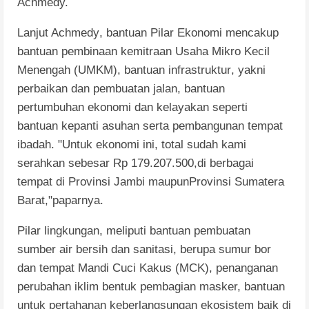
Achmedy.
Lanjut
Achmedy
,
bantuan
Pilar Ekonomi mencakup
bantuan
pembinaan
kemitraan Usaha Mikro Kecil
Menengah (UMKM), bantuan
infrastruktur
,
yakni
perbaikan dan pembuatan
jalan, bantuan
pertumbuhan
ekonomi dan kelayakan
seperti
bantuan
kepanti
asuhan
serta
pembangunan
tempat
ibadah. "Untuk
ekonomi
ini, total sudah kami
serahkan
sebesar
Rp
179.207.500,di
berbagai
tempat di Provinsi Jambi maupunProvinsi Sumatera
Barat,"paparnya.
Pilar lingkungan, meliputi
bantuan
pembuatan
sumber air bersih dan sanitasi
,
berupa
sumur
bor
dan tempat Mandi Cuci
Kakus (MCK), penanganan
perubahan
iklim
bentuk
pembagian masker, bantuan
untuk
pertahanan
keberlangsungan
ekosistem
baik di