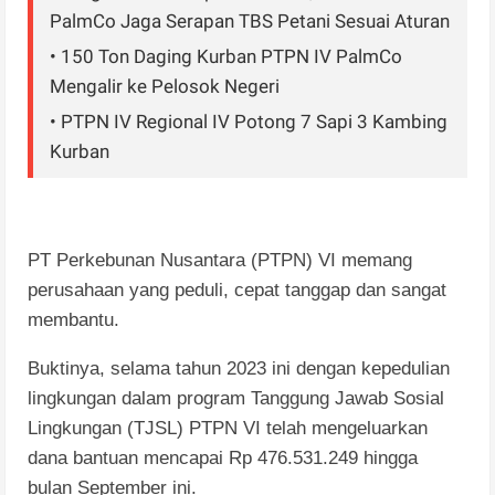
PalmCo Jaga Serapan TBS Petani Sesuai Aturan
• 150 Ton Daging Kurban PTPN IV PalmCo
Mengalir ke Pelosok Negeri
• PTPN IV Regional IV Potong 7 Sapi 3 Kambing
Kurban
PT
P
erkebunan
N
usantara (PTPN)
VI memang
perusahaan yang peduli, cepat
tanggap dan sangat
membantu.
Buktinya, selama
tahun 2023 ini
dengan
kepedulian
lingkungan
dalam program Tanggung Jawab Sosial
Lingkungan (TJSL) PTPN VI telah
mengeluarkan
dana bantuan
mencapai Rp
476.531.249 hingga
bulan September ini.