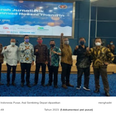
donesia Pusat, Atal Sembiring Depari dipastikan
menghadiri
e-49
Tahun 2023.
(f.dokumentasi pwi pusat)