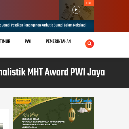
LIVE
n Karhutla Sungai Gelam Maksimal
1.848 Personel Gabungan Disiapkan 
AUG 08, 2026
 TIMUR
PWI
PEMERINTAHAN
nalistik MHT Award PWI Jaya