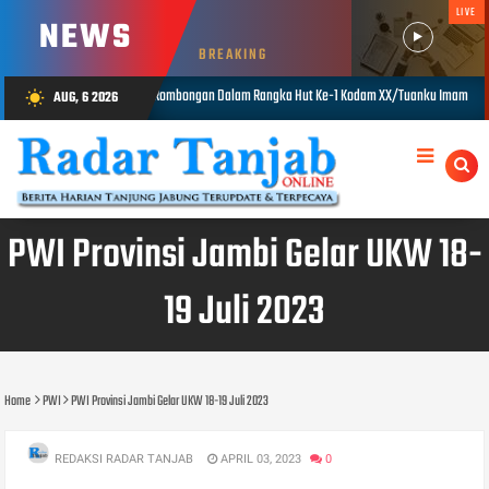
LIVE
NEWS
BREAKING
Dalam Rangka Hut Ke-1 Kodam XX/Tuanku Imam Bonjol
Semarak HUT Ke-
AUG, 6 2026
wb_sunny
AUG 06, 2026
PWI Provinsi Jambi Gelar UKW 18-
19 Juli 2023
Home
PWI
PWI Provinsi Jambi Gelar UKW 18-19 Juli 2023
REDAKSI RADAR TANJAB
APRIL 03, 2023
0