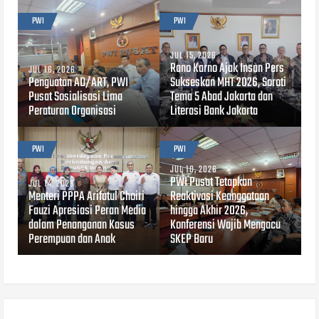
PWI
PWI
JUL 15, 2026
Rano Karno Ajak Insan Pers
JUL 16, 2026
Penguatan AD/ART, PWI
Sukseskan MHT 2026, Soroti
Pusat Sosialisasi Lima
Tema 5 Abad Jakarta dan
Peraturan Organisasi
Literasi Bank Jakarta
PWI
PWI
JUL 10, 2026
PWI Pusat Tetapkan
JUL 14, 2026
Menteri PPPA Arifatul Choiri
Reaktivasi Keanggotaan
Fauzi Apresiasi Peran Media
hingga Akhir 2026,
dalam Penanganan Kasus
Konferensi Wajib Mengacu
Perempuan dan Anak
SKEP Baru