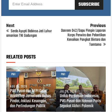
Next
Previous
Danrem 042/Gapu Pimpin Laporan
Serda Ayupti Babinsa Jati Luhur
Korps Perwira dan Pelantikan
amankan TNI Gadungan
Kenaikan Pangkat Bintara dan
Tamtama
RELATED POSTS
PWI
PWI
AUG 05, 2026
PWI Pusat dan AFPI Gelar
JUL 28, 2026
Workshop Jurnalistik Bahas
Untuk Persatuan Indonesia,
Pindar, Inklusi Keuangan,
PWI Pusat dan Hotman Paris
dan Perlindungan Publik
Sepakat Akhiri Polemik