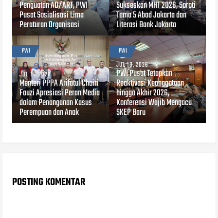
Penguatan AD/ART, PWI
Sukseskan MHT 2026, Soroti
Pusat Sosialisasi Lima
Tema 5 Abad Jakarta dan
Peraturan Organisasi
Literasi Bank Jakarta
PWI
PWI
JUL 10, 2026
PWI Pusat Tetapkan
JUL 14, 2026
Menteri PPPA Arifatul Choiri
Reaktivasi Keanggotaan
Fauzi Apresiasi Peran Media
hingga Akhir 2026,
dalam Penanganan Kasus
Konferensi Wajib Mengacu
Perempuan dan Anak
SKEP Baru
POSTING KOMENTAR