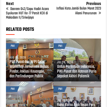
Next
Previous
Inflasi Kota Jambi Bulan Maret 2023
Danrem 042/Gapu Hadiri Acara
Syukuran HUT Ke-77 Persit KCK di
Alami Penurunan
Makodam II/Sriwijaya
RELATED POSTS
PWI
PWI
AUG 05, 2026
PWI Pusat dan AFPI Gelar
JUL 28, 2026
Workshop Jurnalistik Bahas
Untuk Persatuan Indonesia,
Pindar, Inklusi Keuangan,
PWI Pusat dan Hotman Paris
dan Perlindungan Publik
Sepakat Akhiri Polemik
PWI
PWI
JUL 15, 2026
Rano Karno Ajak Insan Pers
JUL 16, 2026