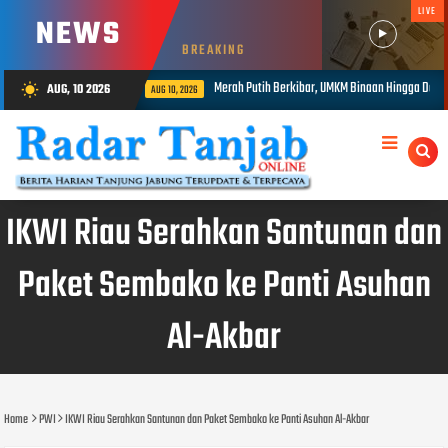
LIVE
NEWS
BREAKING
Putih Berkibar, UMKM Binaan Hingga Donor Darah Semarakkan HUT RI ke-81 di PTPN IV Regional
AUG, 10 2026
wb_sunny
IKWI Riau Serahkan Santunan dan
Paket Sembako ke Panti Asuhan
Al-Akbar
Home
PWI
IKWI Riau Serahkan Santunan dan Paket Sembako ke Panti Asuhan Al-Akbar