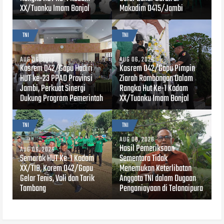
XX/Tuanku Imam Bonjol
Makodim 0415/Jambi
TNI
TNI
AUG 06, 2026
AUG 06, 2026
Kasrem 042/Gapu Hadiri
Kasrem 042/Gapu Pimpin
HUT ke-23 PPAD Provinsi
Ziarah Rombongan Dalam
Jambi, Perkuat Sinergi
Rangka Hut Ke-1 Kodam
Dukung Program Pemerintah
XX/Tuanku Imam Bonjol
TNI
TNI
AUG 06, 2026
Hasil Pemeriksaan
AUG 06, 2026
Semarak HUT Ke-1 Kodam
Sementara Tidak
XX/TIB, Korem 042/Gapu
Menemukan Keterlibatan
Gelar Tenis, Voli dan Tarik
Anggota TNI dalam Dugaan
Tambang
Penganiayaan di Telanaipura