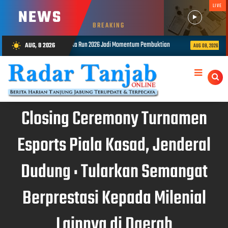
LIVE
NEWS
BREAKING
rdeka Run 2026 Jadi Momentum Pembuktian
Polsek Kota Baru Tangkap Ti
AUG, 8 2026
wb_sunny
AUG 08, 2026
Closing Ceremony Turnamen
Esports Piala Kasad, Jenderal
Dudung : Tularkan Semangat
Berprestasi Kepada Milenial
Lainnya di Daerah