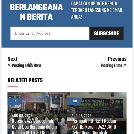
DAPATKAN UPDATE BERITA
BERLANGGANA
TERBARU LANGSUNG KE EMAIL
N BERITA
ANDA!
Next
Previous
Posting Lebih Baru
Posting Lama
RELATED POSTS
TNI
TNI
AUG 08, 2026
AUG 07, 2026
Korem 042/Garuda Putih
Peringati HUT ke-1 Kodam
Gelar Doa Bersama dalam
XX/TIB, Korem 042/GAPU
Rangka HUT Ke-1 Kodam
Gelar Donor Darah di