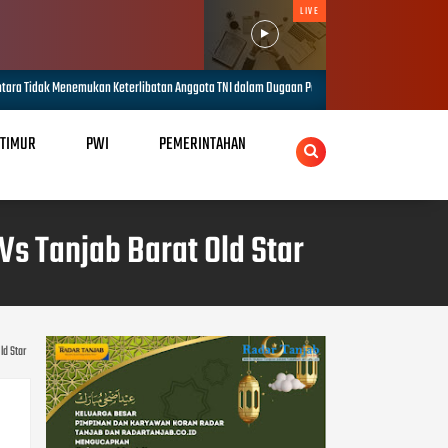
LIVE
 Anggota TNI dalam Dugaan Penganiayaan di Telanaipura
Pertamina EP 
AUG 05, 2026
 TIMUR
PWI
PEMERINTAHAN
Vs Tanjab Barat Old Star
ld Star