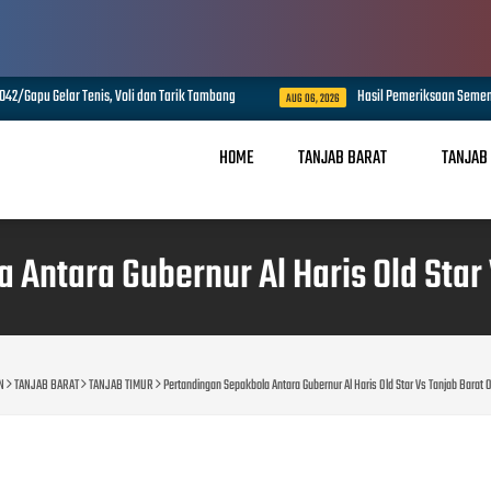
k Tambang
Hasil Pemeriksaan Sementara Tidak Menemukan Keterlibatan
AUG 06, 2026
HOME
TANJAB BARAT
TANJAB
Antara Gubernur Al Haris Old Star 
N
TANJAB BARAT
TANJAB TIMUR
Pertandingan Sepakbola Antara Gubernur Al Haris Old Star Vs Tanjab Barat O