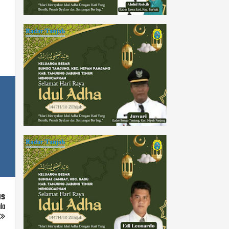
us
la