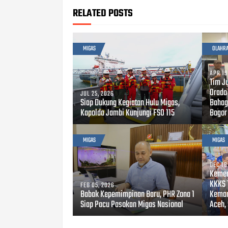
RELATED POSTS
MIGAS
OLAHR
APR 19
Tim J
Orado
JUL 25, 2026
Siap Dukung Kegiatan Hulu Migas,
Bahag
Kapolda Jambi Kunjungi FSO 115
Bogor
MIGAS
MIGAS
DEC 18
Kemen
KKKS 
FEB 05, 2026
Babak Kepemimpinan Baru, PHR Zona 1
Keman
Siap Pacu Pasokan Migas Nasional
Aceh,