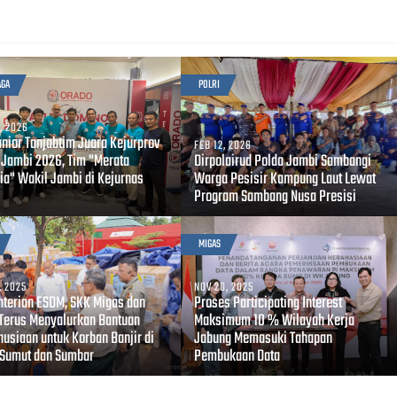
AGA
POLRI
, 2026
unior Tanjabtim Juara Kejurprov
FEB 12, 2026
 Jambi 2026, Tim "Merata
Dirpolairud Polda Jambi Sambangi
ia" Wakil Jambi di Kejurnas
Warga Pesisir Kampung Laut Lewat
Program Sambang Nusa Presisi
MIGAS
, 2025
NOV 20, 2025
terian ESDM, SKK Migas dan
Proses Participating Interest
Terus Menyalurkan Bantuan
Maksimum 10 % Wilayah Kerja
usiaan untuk Korban Banjir di
Jabung Memasuki Tahapan
 Sumut dan Sumbar
Pembukaan Data