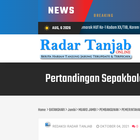
NEWS
BREAKING
Semarak HUT Ke-1 Kodam XX/TIB, Korem 042/Gapu Gelar Tenis, Voli dan Tari
AUG, 6 2026
wb_sunny
AUG 06, 2026
Pertandingan Sepakbola 
Home
BATANGHARI
Jambi
MUARO JAMBI
PEMBANGUNAN
PEMERINTAHA
REDAKSI RADAR TANJAB
OKTOBER 04, 2021
0