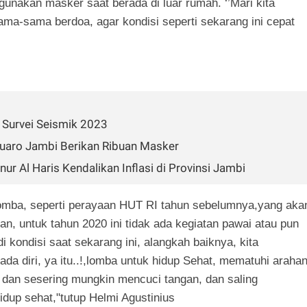
gunakan masker saat berada di luar rumah. ‘’Mari kita
ma-sama berdoa, agar kondisi seperti sekarang ini cepat
i Survei Seismik 2023
Muaro Jambi Berikan Ribuan Masker
ur Al Haris Kendalikan Inflasi di Provinsi Jambi
lomba, seperti perayaan HUT RI tahun sebelumnya,yang aka
n, untuk tahun 2020 ini tidak ada kegiatan pawai atau pun
i kondisi saat sekarang ini, alangkah baiknya, kita
a diri, ya itu..!,lomba untuk hidup Sehat, mematuhi araha
dan sesering mungkin mencuci tangan, dan saling
dup sehat,"tutup Helmi Agustinius