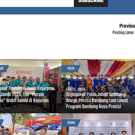
Previo
Posting Lama
AGA
POLRI
, 2026
unior Tanjabtim Juara Kejurprov
FEB 12, 2026
 Jambi 2026, Tim "Merata
Dirpolairud Polda Jambi Sambangi
ia" Wakil Jambi di Kejurnas
Warga Pesisir Kampung Laut Lewat
Program Sambang Nusa Presisi
MIGAS