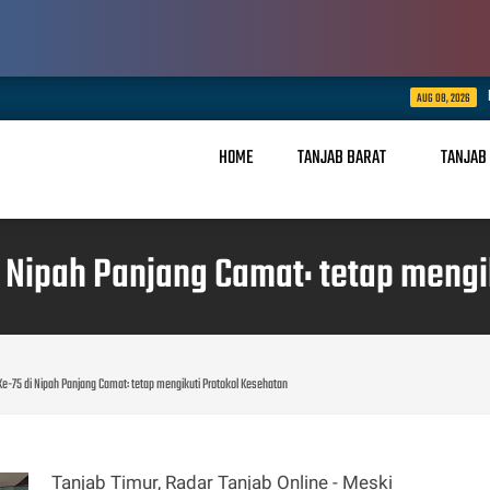
Polda Jambi Pastikan Pen
AUG 08, 2026
HOME
TANJAB BARAT
TANJAB
i Nipah Panjang Camat: tetap mengi
e-75 di Nipah Panjang Camat: tetap mengikuti Protokol Kesehatan
Tanjab Timur, Radar Tanjab Online - Meski