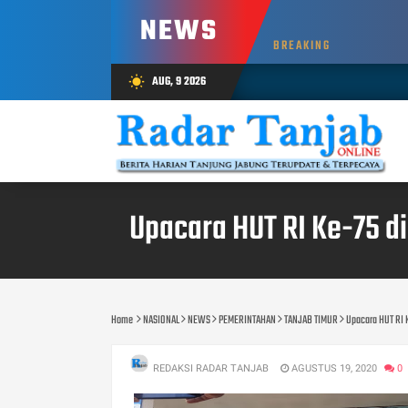
NEWS
BREAKING
AUG, 9 2026
wb_sunny
Upacara HUT RI Ke-75 d
Home
NASIONAL
NEWS
PEMERINTAHAN
TANJAB TIMUR
Upacara HUT RI K
REDAKSI RADAR TANJAB
AGUSTUS 19, 2020
0