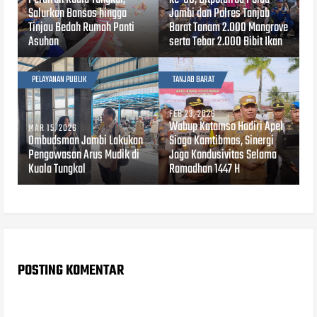
Salurkan Bansos hingga
Jambi dan Polres Tanjab
Tinjau Bedah Rumah Panti
Barat Tanam 2.000 Mangrove
Asuhan
serta Tebar 2.000 Bibit Ikan
PELAYANAN PUBLIK
TANJAB BARAT
FEB 23, 2026
Wabup Katamso Hadiri Apel
MAR 15, 2026
Ombudsman Jambi Lakukan
Siaga Kamtibmas, Sinergi
Pengawasan Arus Mudik di
Jaga Kondusivitas Selama
Kuala Tungkal
Ramadhan 1447 H
POSTING KOMENTAR