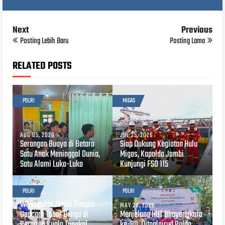
Next
Previous
Posting Lebih Baru
Posting Lama
RELATED POSTS
POLRI
MIGAS
AUG 05, 2026
JUL 25, 2026
Serangan Buaya di Betara
Siap Dukung Kegiatan Hulu
Satu Anak Meninggal Dunia,
Migas, Kapolda Jambi
Satu Alami Luka-Luka
Kunjungi FSO 115
POLRI
POLRI
JUN 24, 2026
Wakapolda Jambi Pimpin
MAY 28, 2026
Upacara Tabur Bunga di
Menjelang HUT Bhayangkara
Perairan Kuala Tungkal,
ke-80, Ditpolairud Polda