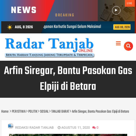
LIVE
NEWS
BREAKING
nan Karhutla Sungai Gelam Maksimal
1.848 Personel Gabungan Disiapk
AUG, 8 2026
wb_sunny
AUG 08, 2026
Arfin Siregar, Bantu Pasokan Gas
Elpiji di Betara
Home
PERISTIWA
POLITIK
SOSIAL
TANJAB BARAT
Arfin Siregar, Bantu Pasokan Gas Elpiji di Betara
REDAKSI RADAR TANJAB
AGUSTUS 11, 2020
0