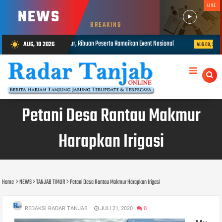
LIVE
NEWS
BREAKING
r, Ribuan Peserta Ramaikan Event Nasional
Presisi Merdeka Run 2026 B
AUG, 10 2026
wb_sunny
AUG 09, 2026
Petani Desa Rantau Makmur
Harapkan Irigasi
Home
NEWS
TANJAB TIMUR
Petani Desa Rantau Makmur Harapkan Irigasi
REDAKSI RADAR TANJAB
JULI 21, 2020
0