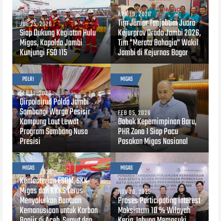
APR 19, 2026
Tim Junior Tanjabtim Juara
JUL 25, 2026
Siap Dukung Kegiatan Hulu
Kejurprov Orado Jambi 2026,
Migas, Kapolda Jambi
Tim "Merata Bahagia" Wakil
Kunjungi FSO 115
Jambi di Kejurnas Bogor
POLRI
MIGAS
FEB 12, 2026
Dirpolairud Polda Jambi
Sambangi Warga Pesisir
FEB 05, 2026
Kampung Laut Lewat
Babak Kepemimpinan Baru,
Program Sambang Nusa
PHR Zona 1 Siap Pacu
Presisi
Pasokan Migas Nasional
MIGAS
MIGAS
DEC 18, 2025
Kementerian ESDM, SKK
Migas dan KKKS Terus
NOV 20, 2025
Menyalurkan Bantuan
Proses Participating Interest
Kemanusiaan untuk Korban
Maksimum 10 % Wilayah
Banjir di Aceh, Sumut dan
Kerja Jabung Memasuki